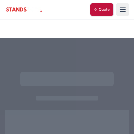
Quote
StandsZone