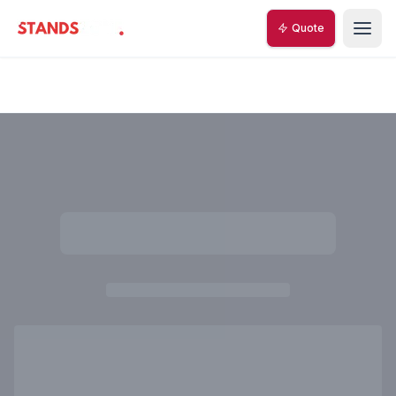
Quote
StandsZone